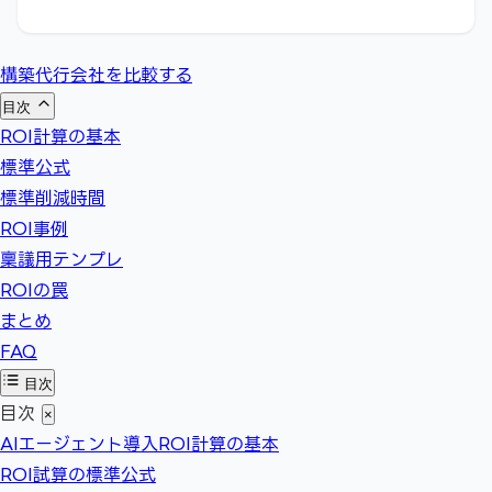
構築代行会社を比較する
目次
ROI計算の基本
標準公式
標準削減時間
ROI事例
稟議用テンプレ
ROIの罠
まとめ
FAQ
目次
目次
×
AIエージェント導入ROI計算の基本
ROI試算の標準公式