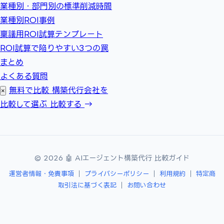
業種別・部門別の標準削減時間
業種別ROI事例
稟議用ROI試算テンプレート
ROI試算で陥りやすい3つの罠
まとめ
よくある質問
無料で比較
構築代行会社を
×
比較して選ぶ
比較する →
© 2026 🤖 AIエージェント構築代行 比較ガイド
運営者情報・免責事項
｜
プライバシーポリシー
｜
利用規約
｜
特定商
取引法に基づく表記
｜
お問い合わせ