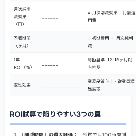
月次純削
= 月次削減効果 - 月額運
減効果
______
用費
（円）
回収期間
= 初期費用 ÷ 月次純削
______
（ヶ月）
減
1年
判断基準: 12-18ヶ月以
______
ROI（%）
内推奨
業務品質向上・従業員満
定性効果
______________
足度等
ROI試算で陥りやすい3つの罠
「削減時間」の過大評価：
「感覚で月100時間削