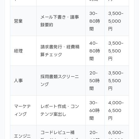
30-
3,500-
メール下書き・議事
営業
80時
5,000
録要約
間
円
40-
3,500-
請求書発行・経費精
経理
80時
5,500
算チェック
間
円
20-
3,500-
採用書類スクリーニ
人事
50時
5,500
ング
間
円
30-
4,000-
マーケテ
レポート作成・コン
60時
6,500
ィング
テンツ案出し
間
円
コードレビュー補
20-
6,500-
エンジニ