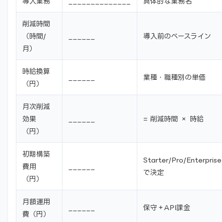
導入業務
______________
具体的な業務名
削減時間
（時間/
______
導入前のベースライン
月）
時給換算
______
業種・職種別の単価
（円）
月次削減
効果
______
= 削減時間 × 時給
（円）
初期構築
Starter/Pro/Enterprise
費用
______
で決定
（円）
月額運用
______
保守＋API課金
費（円）